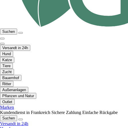
Suchen
Versandt in 24h
Hund
Katze
Tiere
Zucht
Bauernhof
Ritter
Außenanlagen
Pflanzen und Natur
Outlet
Marken
Kundendienst in Frankreich
Sichere Zahlung
Einfache Rückgabe
Suchen
Versandt in 24h