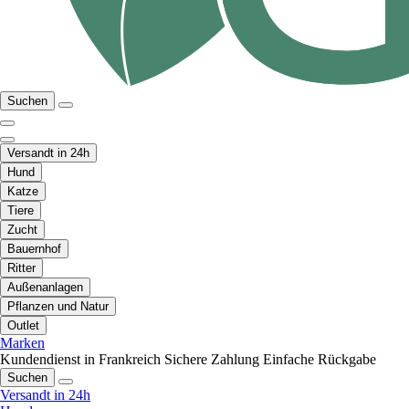
Suchen
Versandt in 24h
Hund
Katze
Tiere
Zucht
Bauernhof
Ritter
Außenanlagen
Pflanzen und Natur
Outlet
Marken
Kundendienst in Frankreich
Sichere Zahlung
Einfache Rückgabe
Suchen
Versandt in 24h