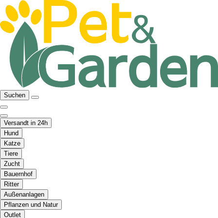
Suchen
Versandt in 24h
Hund
Katze
Tiere
Zucht
Bauernhof
Ritter
Außenanlagen
Pflanzen und Natur
Outlet