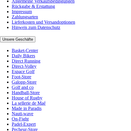
Allgemeine Verkaufsbedingungen
Rückgabe & Erstattung
Impressum
Zahlungsarten
Lieferkosten und Versandoptionen
Hinweis zum Datenschutz
Unsere Geschäfte
Basket-Center
Daily Bikers
Direct Running
Direct-Volley
Espace Golf
Foot-Store
Galopp-Store
Golf and co
Handball-Store
House of Rugby
La sellerie de Maé
Made in Paradis
Nauti-wave
On-Fight
Padel-Expert
Pecheur-Store