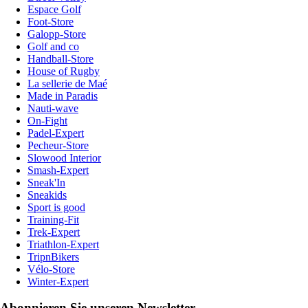
Espace Golf
Foot-Store
Galopp-Store
Golf and co
Handball-Store
House of Rugby
La sellerie de Maé
Made in Paradis
Nauti-wave
On-Fight
Padel-Expert
Pecheur-Store
Slowood Interior
Smash-Expert
Sneak'In
Sneakids
Sport is good
Training-Fit
Trek-Expert
Triathlon-Expert
TripnBikers
Vélo-Store
Winter-Expert
Abonnieren Sie unseren Newsletter