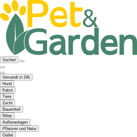
Suchen
Versandt in 24h
Hund
Katze
Tiere
Zucht
Bauernhof
Ritter
Außenanlagen
Pflanzen und Natur
Outlet