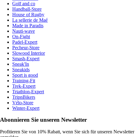
Golf and co
Handball-Store
House of Rugby
La sellerie de Maé
Made in Paradis
Nauti-wave
On-Fight
Padel-Expert
Pecheur-Store
Slowood Interior
Smash-Expert
Sneak'In
Sneakids
Sport is good
Training-Fit
Trek-Expert
Triathlon-Expert
TripnBikers
Vélo-Store
Winter-Expert
Abonnieren Sie unseren Newsletter
Profitieren Sie von 10% Rabatt, wenn Sie sich für unseren Newsletter