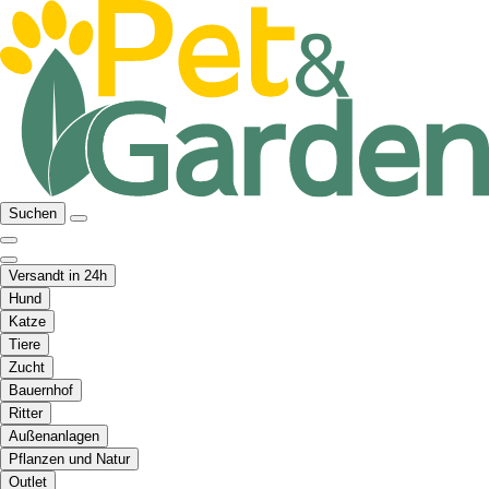
Suchen
Versandt in 24h
Hund
Katze
Tiere
Zucht
Bauernhof
Ritter
Außenanlagen
Pflanzen und Natur
Outlet