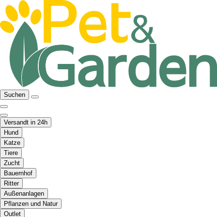
Suchen
Versandt in 24h
Hund
Katze
Tiere
Zucht
Bauernhof
Ritter
Außenanlagen
Pflanzen und Natur
Outlet