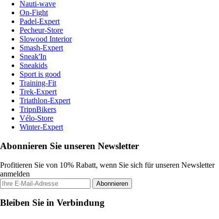
Nauti-wave
On-Fight
Padel-Expert
Pecheur-Store
Slowood Interior
Smash-Expert
Sneak'In
Sneakids
Sport is good
Training-Fit
Trek-Expert
Triathlon-Expert
TripnBikers
Vélo-Store
Winter-Expert
Abonnieren Sie unseren Newsletter
Profitieren Sie von 10% Rabatt, wenn Sie sich für unseren Newsletter
anmelden
Abonnieren
Bleiben Sie in Verbindung