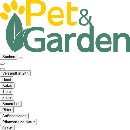
Suchen
Versandt in 24h
Hund
Katze
Tiere
Zucht
Bauernhof
Ritter
Außenanlagen
Pflanzen und Natur
Outlet