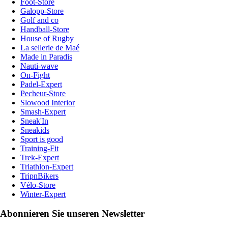
Foot-Store
Galopp-Store
Golf and co
Handball-Store
House of Rugby
La sellerie de Maé
Made in Paradis
Nauti-wave
On-Fight
Padel-Expert
Pecheur-Store
Slowood Interior
Smash-Expert
Sneak'In
Sneakids
Sport is good
Training-Fit
Trek-Expert
Triathlon-Expert
TripnBikers
Vélo-Store
Winter-Expert
Abonnieren Sie unseren Newsletter