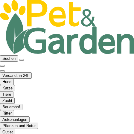
Suchen
Versandt in 24h
Hund
Katze
Tiere
Zucht
Bauernhof
Ritter
Außenanlagen
Pflanzen und Natur
Outlet