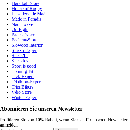
Handball-Store
House of Rugby
La sellerie de Maé
Made in Paradis
Nauti-wave
On-Fight
Padel-Expert
Pecheur-Store
Slowood Interior
Smash-Expert
Sneak'In
Sneakids
Sport is good
Training-Fit
Trek-Expert
Triathlon-Expert
TripnBikers
Vélo-Store
Winter-Expert
Abonnieren Sie unseren Newsletter
Profitieren Sie von 10% Rabatt, wenn Sie sich für unseren Newsletter
anmelden