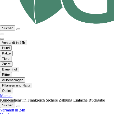
Suchen
Versandt in 24h
Hund
Katze
Tiere
Zucht
Bauernhof
Ritter
Außenanlagen
Pflanzen und Natur
Outlet
Marken
Kundendienst in Frankreich
Sichere Zahlung
Einfache Rückgabe
Suchen
Versandt in 24h