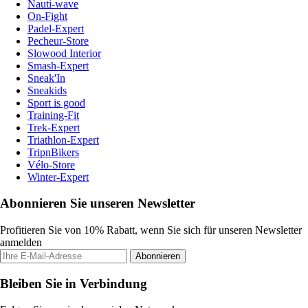
Nauti-wave
On-Fight
Padel-Expert
Pecheur-Store
Slowood Interior
Smash-Expert
Sneak'In
Sneakids
Sport is good
Training-Fit
Trek-Expert
Triathlon-Expert
TripnBikers
Vélo-Store
Winter-Expert
Abonnieren Sie unseren Newsletter
Profitieren Sie von 10% Rabatt, wenn Sie sich für unseren Newsletter
anmelden
Abonnieren
Bleiben Sie in Verbindung