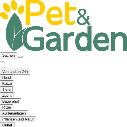
Suchen
Versandt in 24h
Hund
Katze
Tiere
Zucht
Bauernhof
Ritter
Außenanlagen
Pflanzen und Natur
Outlet