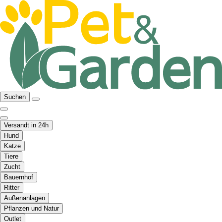
Suchen
Versandt in 24h
Hund
Katze
Tiere
Zucht
Bauernhof
Ritter
Außenanlagen
Pflanzen und Natur
Outlet