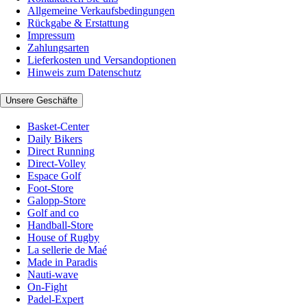
Allgemeine Verkaufsbedingungen
Rückgabe & Erstattung
Impressum
Zahlungsarten
Lieferkosten und Versandoptionen
Hinweis zum Datenschutz
Unsere Geschäfte
Basket-Center
Daily Bikers
Direct Running
Direct-Volley
Espace Golf
Foot-Store
Galopp-Store
Golf and co
Handball-Store
House of Rugby
La sellerie de Maé
Made in Paradis
Nauti-wave
On-Fight
Padel-Expert