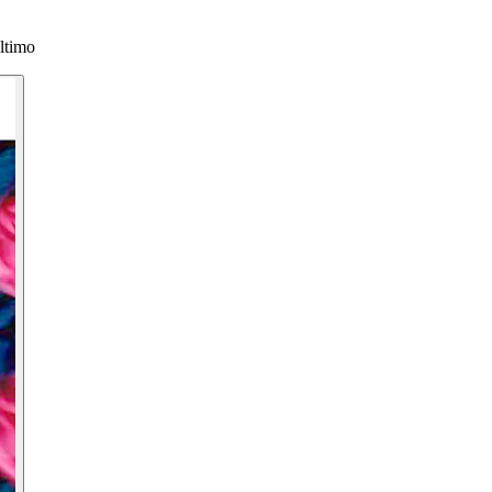
ltimo