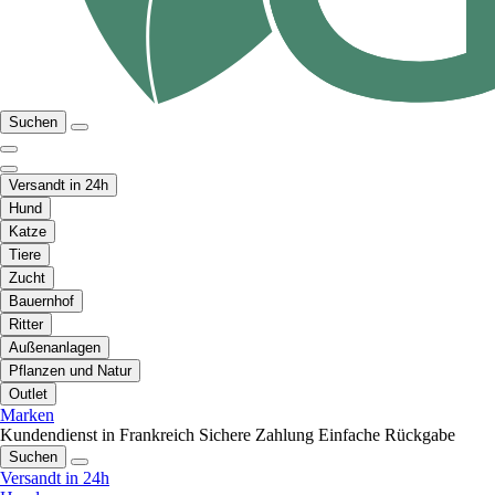
Suchen
Versandt in 24h
Hund
Katze
Tiere
Zucht
Bauernhof
Ritter
Außenanlagen
Pflanzen und Natur
Outlet
Marken
Kundendienst in Frankreich
Sichere Zahlung
Einfache Rückgabe
Suchen
Versandt in 24h