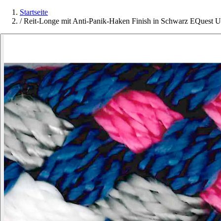
Startseite
/
Reit-Longe mit Anti-Panik-Haken Finish in Schwarz EQuest U