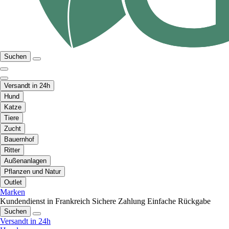
Suchen
Versandt in 24h
Hund
Katze
Tiere
Zucht
Bauernhof
Ritter
Außenanlagen
Pflanzen und Natur
Outlet
Marken
Kundendienst in Frankreich
Sichere Zahlung
Einfache Rückgabe
Suchen
Versandt in 24h