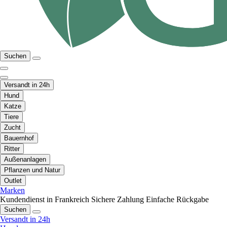
Suchen
Versandt in 24h
Hund
Katze
Tiere
Zucht
Bauernhof
Ritter
Außenanlagen
Pflanzen und Natur
Outlet
Marken
Kundendienst in Frankreich
Sichere Zahlung
Einfache Rückgabe
Suchen
Versandt in 24h