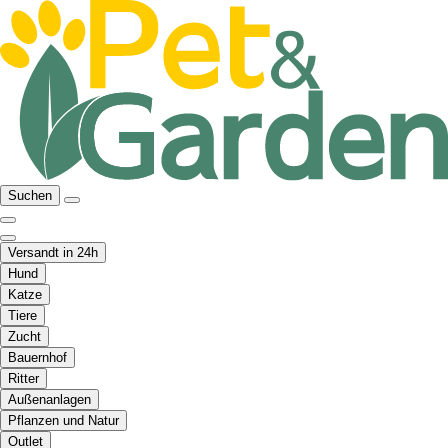
Suchen
Versandt in 24h
Hund
Katze
Tiere
Zucht
Bauernhof
Ritter
Außenanlagen
Pflanzen und Natur
Outlet