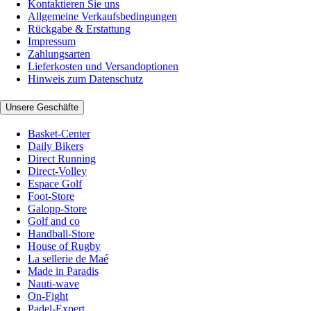
Kontaktieren Sie uns
Allgemeine Verkaufsbedingungen
Rückgabe & Erstattung
Impressum
Zahlungsarten
Lieferkosten und Versandoptionen
Hinweis zum Datenschutz
Unsere Geschäfte
Basket-Center
Daily Bikers
Direct Running
Direct-Volley
Espace Golf
Foot-Store
Galopp-Store
Golf and co
Handball-Store
House of Rugby
La sellerie de Maé
Made in Paradis
Nauti-wave
On-Fight
Padel-Expert