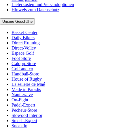
Lieferkosten und Versandoptionen
Hinweis zum Datenschutz
Unsere Geschäfte
Basket-Center
Daily Bikers
Direct Running
Direct-Volley
Espace Golf
Foot-Store
Galopp-Store
Golf and co
Handball-Store
House of Rugby
La sellerie de Maé
Made in Paradis
Nauti-wave
On-Fight
Padel-Expert
Pecheur-Store
Slowood Interior
Smash-Expert
Sneak'In