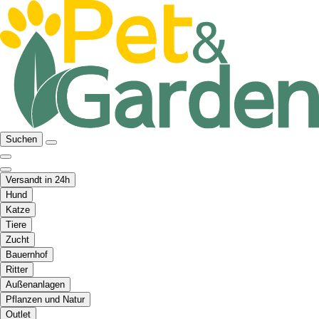
Suchen
Versandt in 24h
Hund
Katze
Tiere
Zucht
Bauernhof
Ritter
Außenanlagen
Pflanzen und Natur
Outlet