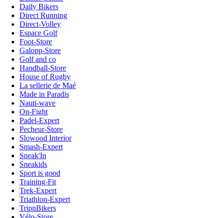
Daily Bikers
Direct Running
Direct-Volley
Espace Golf
Foot-Store
Galopp-Store
Golf and co
Handball-Store
House of Rugby
La sellerie de Maé
Made in Paradis
Nauti-wave
On-Fight
Padel-Expert
Pecheur-Store
Slowood Interior
Smash-Expert
Sneak'In
Sneakids
Sport is good
Training-Fit
Trek-Expert
Triathlon-Expert
TripnBikers
Vélo-Store