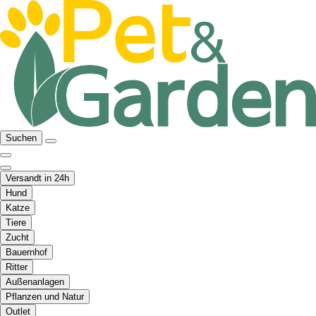
Suchen
Versandt in 24h
Hund
Katze
Tiere
Zucht
Bauernhof
Ritter
Außenanlagen
Pflanzen und Natur
Outlet