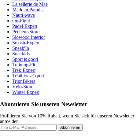
La sellerie de Maé
Made in Paradis
Nauti-wave
On-Fight
Padel-Expert
Pecheur-Store
Slowood Interior
Smash-Expert
Sneak'In
Sneakids
Sport is good
Training-Fit
Trek-Expert
Triathlon-Expert
TripnBikers
Vélo-Store
Winter-Expert
Abonnieren Sie unseren Newsletter
Profitieren Sie von 10% Rabatt, wenn Sie sich für unseren Newsletter
anmelden
Abonnieren