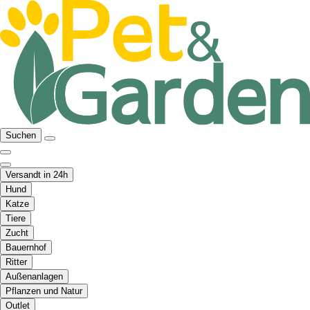
Suchen
Versandt in 24h
Hund
Katze
Tiere
Zucht
Bauernhof
Ritter
Außenanlagen
Pflanzen und Natur
Outlet