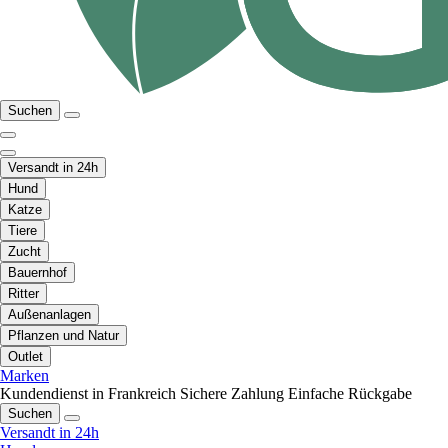
Suchen
Versandt in 24h
Hund
Katze
Tiere
Zucht
Bauernhof
Ritter
Außenanlagen
Pflanzen und Natur
Outlet
Marken
Kundendienst in Frankreich
Sichere Zahlung
Einfache Rückgabe
Suchen
Versandt in 24h