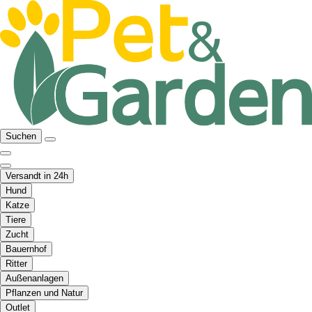
Suchen
Versandt in 24h
Hund
Katze
Tiere
Zucht
Bauernhof
Ritter
Außenanlagen
Pflanzen und Natur
Outlet