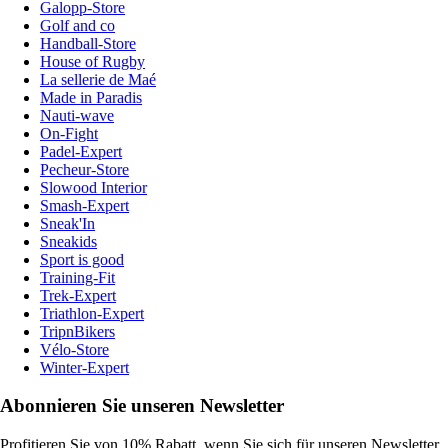
Galopp-Store
Golf and co
Handball-Store
House of Rugby
La sellerie de Maé
Made in Paradis
Nauti-wave
On-Fight
Padel-Expert
Pecheur-Store
Slowood Interior
Smash-Expert
Sneak'In
Sneakids
Sport is good
Training-Fit
Trek-Expert
Triathlon-Expert
TripnBikers
Vélo-Store
Winter-Expert
Abonnieren Sie unseren Newsletter
Profitieren Sie von 10% Rabatt, wenn Sie sich für unseren Newsletter