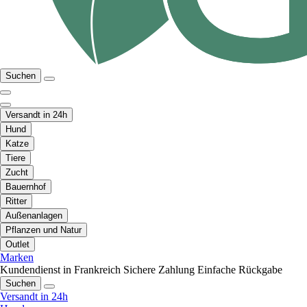
Suchen
Versandt in 24h
Hund
Katze
Tiere
Zucht
Bauernhof
Ritter
Außenanlagen
Pflanzen und Natur
Outlet
Marken
Kundendienst in Frankreich
Sichere Zahlung
Einfache Rückgabe
Suchen
Versandt in 24h