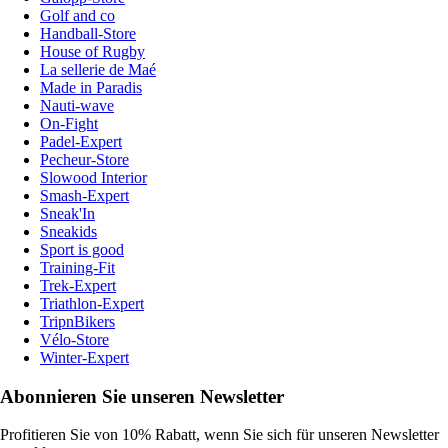
Golf and co
Handball-Store
House of Rugby
La sellerie de Maé
Made in Paradis
Nauti-wave
On-Fight
Padel-Expert
Pecheur-Store
Slowood Interior
Smash-Expert
Sneak'In
Sneakids
Sport is good
Training-Fit
Trek-Expert
Triathlon-Expert
TripnBikers
Vélo-Store
Winter-Expert
Abonnieren Sie unseren Newsletter
Profitieren Sie von 10% Rabatt, wenn Sie sich für unseren Newsletter