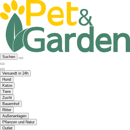
Suchen
Versandt in 24h
Hund
Katze
Tiere
Zucht
Bauernhof
Ritter
Außenanlagen
Pflanzen und Natur
Outlet