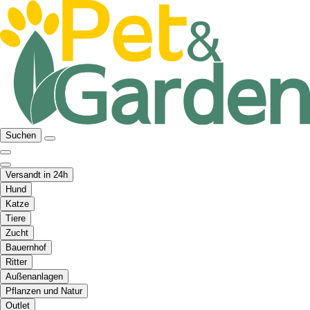
Suchen
Versandt in 24h
Hund
Katze
Tiere
Zucht
Bauernhof
Ritter
Außenanlagen
Pflanzen und Natur
Outlet