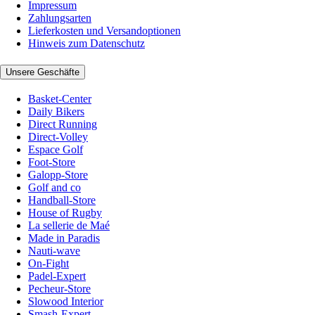
Impressum
Zahlungsarten
Lieferkosten und Versandoptionen
Hinweis zum Datenschutz
Unsere Geschäfte
Basket-Center
Daily Bikers
Direct Running
Direct-Volley
Espace Golf
Foot-Store
Galopp-Store
Golf and co
Handball-Store
House of Rugby
La sellerie de Maé
Made in Paradis
Nauti-wave
On-Fight
Padel-Expert
Pecheur-Store
Slowood Interior
Smash-Expert