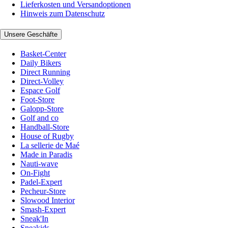
Lieferkosten und Versandoptionen
Hinweis zum Datenschutz
Unsere Geschäfte
Basket-Center
Daily Bikers
Direct Running
Direct-Volley
Espace Golf
Foot-Store
Galopp-Store
Golf and co
Handball-Store
House of Rugby
La sellerie de Maé
Made in Paradis
Nauti-wave
On-Fight
Padel-Expert
Pecheur-Store
Slowood Interior
Smash-Expert
Sneak'In
Sneakids