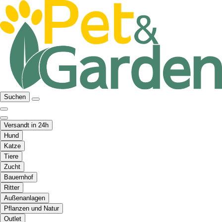
Suchen
Versandt in 24h
Hund
Katze
Tiere
Zucht
Bauernhof
Ritter
Außenanlagen
Pflanzen und Natur
Outlet