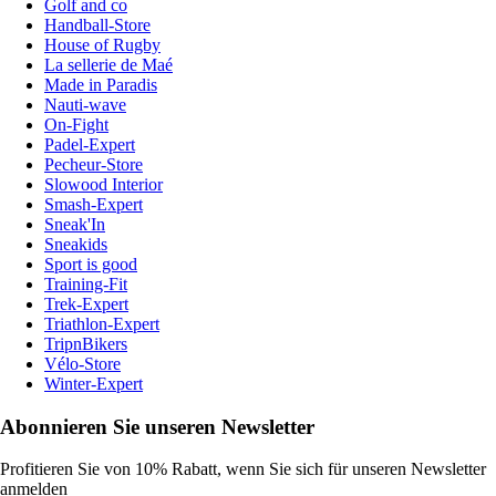
Golf and co
Handball-Store
House of Rugby
La sellerie de Maé
Made in Paradis
Nauti-wave
On-Fight
Padel-Expert
Pecheur-Store
Slowood Interior
Smash-Expert
Sneak'In
Sneakids
Sport is good
Training-Fit
Trek-Expert
Triathlon-Expert
TripnBikers
Vélo-Store
Winter-Expert
Abonnieren Sie unseren Newsletter
Profitieren Sie von 10% Rabatt, wenn Sie sich für unseren Newsletter
anmelden