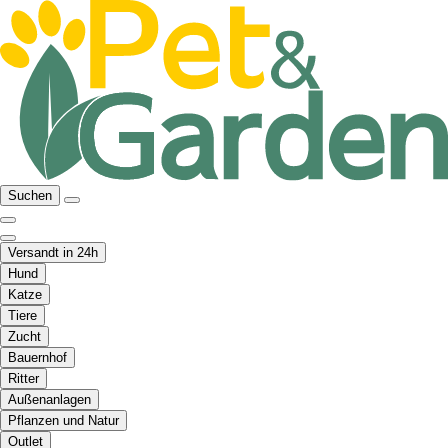
Suchen
Versandt in 24h
Hund
Katze
Tiere
Zucht
Bauernhof
Ritter
Außenanlagen
Pflanzen und Natur
Outlet