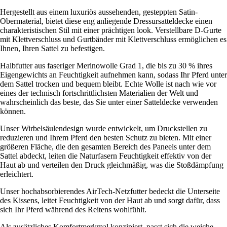
Hergestellt aus einem luxuriös aussehenden, gesteppten Satin-
Obermaterial, bietet diese eng anliegende Dressursatteldecke einen
charakteristischen Stil mit einer prächtigen look. Verstellbare D-Gurte
mit Klettverschluss und Gurtbänder mit Klettverschluss ermöglichen es
Ihnen, Ihren Sattel zu befestigen.
Halbfutter aus faseriger Merinowolle Grad 1, die bis zu 30 % ihres
Eigengewichts an Feuchtigkeit aufnehmen kann, sodass Ihr Pferd unter
dem Sattel trocken und bequem bleibt. Echte Wolle ist nach wie vor
eines der technisch fortschrittlichsten Materialien der Welt und
wahrscheinlich das beste, das Sie unter einer Satteldecke verwenden
können.
Unser Wirbelsäulendesign wurde entwickelt, um Druckstellen zu
reduzieren und Ihrem Pferd den besten Schutz zu bieten. Mit einer
größeren Fläche, die den gesamten Bereich des Paneels unter dem
Sattel abdeckt, leiten die Naturfasern Feuchtigkeit effektiv von der
Haut ab und verteilen den Druck gleichmäßig, was die Stoßdämpfung
erleichtert.
Unser hochabsorbierendes AirTech-Netzfutter bedeckt die Unterseite
des Kissens, leitet Feuchtigkeit von der Haut ab und sorgt dafür, dass
sich Ihr Pferd während des Reitens wohlfühlt.
Als zusätzliches Komfortmerkmal konzipiert, passt sich die weiche