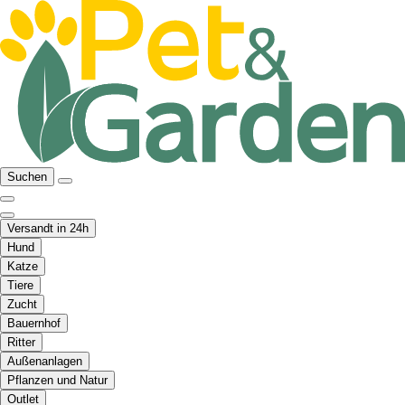
Suchen
Versandt in 24h
Hund
Katze
Tiere
Zucht
Bauernhof
Ritter
Außenanlagen
Pflanzen und Natur
Outlet