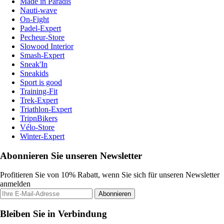
Made in Paradis
Nauti-wave
On-Fight
Padel-Expert
Pecheur-Store
Slowood Interior
Smash-Expert
Sneak'In
Sneakids
Sport is good
Training-Fit
Trek-Expert
Triathlon-Expert
TripnBikers
Vélo-Store
Winter-Expert
Abonnieren Sie unseren Newsletter
Profitieren Sie von 10% Rabatt, wenn Sie sich für unseren Newsletter
anmelden
Abonnieren
Bleiben Sie in Verbindung