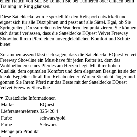
einen Hauch von Stil. So können Sie bei Turnieren oder einfach beim
Training im Ring glänzen.
Diese Satteldecke wurde speziell für den Reitsport entwickelt und
eignet sich für alle Disziplinen und passt auf alle Sättel. Egal, ob Sie
Springreiten, Dressurreiten oder Wanderreiten praktizieren, Sie können
sich darauf verlassen, dass die Satteldecke EQuest Velvet Freeway
Showline Ihrem Pferd einen unvergleichlichen Komfort und Schutz
bietet.
Zusammenfassend lässt sich sagen, dass die Satteldecke EQuest Velvet
Freeway Showline ein Must-have für jeden Reiter ist, dem das
Wohlbefinden seines Pferdes am Herzen liegt. Mit ihrer hohen
Qualität, dem optimalen Komfort und dem eleganten Design ist sie der
ideale Begleiter für all Ihre Reitabenteuer. Warten Sie nicht länger und
gönnen Sie Ihrem Pferd nur das Beste mit der Satteldecke EQuest
Velvet Freeway Showline.
Zusätzliche Informationen
Marke
EQuest
Lieferantenreferenz
325420.4
Farbe
schwarz/gold
Farbe
Schwarz
Menge pro Produkt
1