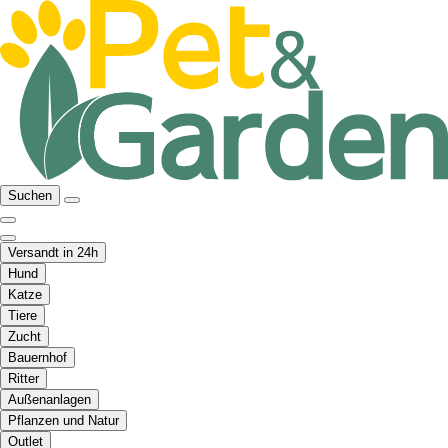
Suchen
Versandt in 24h
Hund
Katze
Tiere
Zucht
Bauernhof
Ritter
Außenanlagen
Pflanzen und Natur
Outlet