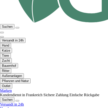
Suchen
Versandt in 24h
Hund
Katze
Tiere
Zucht
Bauernhof
Ritter
Außenanlagen
Pflanzen und Natur
Outlet
Marken
Kundendienst in Frankreich
Sichere Zahlung
Einfache Rückgabe
Suchen
Versandt in 24h