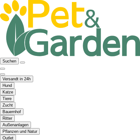
Suchen
Versandt in 24h
Hund
Katze
Tiere
Zucht
Bauernhof
Ritter
Außenanlagen
Pflanzen und Natur
Outlet