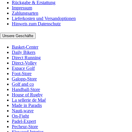
Rückgabe & Erstattung
Impressum
Zahlungsarten
Lieferkosten und Versandoptionen
Hinweis zum Datenschutz
Unsere Geschäfte
Basket-Center
Daily Bikers
Direct Running
Direct-Volley
Espace Golf
Foot-Store
Galopp-Store
Golf and co
Handball-Store
House of Rugby
La sellerie de Maé
Made in Paradis
Nauti-wave
On-Fight
Padel-Expert
Pecheur-Store
Slowood Interior