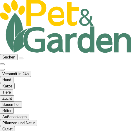
Suchen
Versandt in 24h
Hund
Katze
Tiere
Zucht
Bauernhof
Ritter
Außenanlagen
Pflanzen und Natur
Outlet