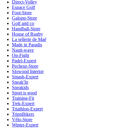
Direct-Volley
Espace Golf
Foot-Store
Galopp-Store
Golf and co
Handball-Store
House of Rugby
La sellerie de Maé
Made in Paradis
Nauti-wave
On-Fight
Padel-Expert
Pecheur-Store
Slowood Interior
Smash-Expert
Sneak'In
Sneakids
Sport is good
Training-Fit
Trek-Expert
Triathlon-Expert
TripnBikers
Vélo-Store
Winter-Expert