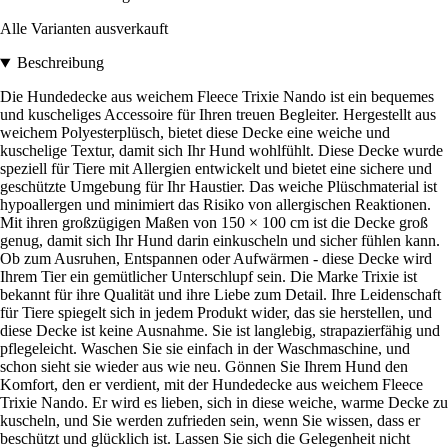
Alle Varianten ausverkauft
Beschreibung
Die Hundedecke aus weichem Fleece Trixie Nando ist ein bequemes
und kuscheliges Accessoire für Ihren treuen Begleiter. Hergestellt aus
weichem Polyesterplüsch, bietet diese Decke eine weiche und
kuschelige Textur, damit sich Ihr Hund wohlfühlt. Diese Decke wurde
speziell für Tiere mit Allergien entwickelt und bietet eine sichere und
geschützte Umgebung für Ihr Haustier. Das weiche Plüschmaterial ist
hypoallergen und minimiert das Risiko von allergischen Reaktionen.
Mit ihren großzügigen Maßen von 150 × 100 cm ist die Decke groß
genug, damit sich Ihr Hund darin einkuscheln und sicher fühlen kann.
Ob zum Ausruhen, Entspannen oder Aufwärmen - diese Decke wird
Ihrem Tier ein gemütlicher Unterschlupf sein. Die Marke Trixie ist
bekannt für ihre Qualität und ihre Liebe zum Detail. Ihre Leidenschaft
für Tiere spiegelt sich in jedem Produkt wider, das sie herstellen, und
diese Decke ist keine Ausnahme. Sie ist langlebig, strapazierfähig und
pflegeleicht. Waschen Sie sie einfach in der Waschmaschine, und
schon sieht sie wieder aus wie neu. Gönnen Sie Ihrem Hund den
Komfort, den er verdient, mit der Hundedecke aus weichem Fleece
Trixie Nando. Er wird es lieben, sich in diese weiche, warme Decke zu
kuscheln, und Sie werden zufrieden sein, wenn Sie wissen, dass er
beschützt und glücklich ist. Lassen Sie sich die Gelegenheit nicht