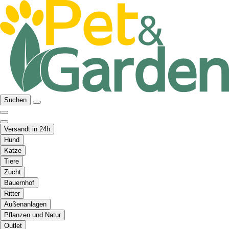
Suchen
Versandt in 24h
Hund
Katze
Tiere
Zucht
Bauernhof
Ritter
Außenanlagen
Pflanzen und Natur
Outlet