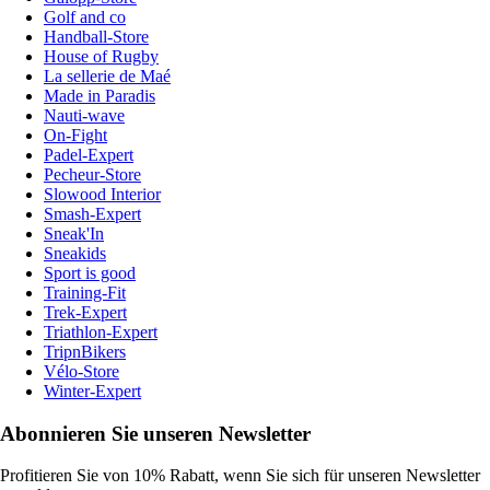
Golf and co
Handball-Store
House of Rugby
La sellerie de Maé
Made in Paradis
Nauti-wave
On-Fight
Padel-Expert
Pecheur-Store
Slowood Interior
Smash-Expert
Sneak'In
Sneakids
Sport is good
Training-Fit
Trek-Expert
Triathlon-Expert
TripnBikers
Vélo-Store
Winter-Expert
Abonnieren Sie unseren Newsletter
Profitieren Sie von 10% Rabatt, wenn Sie sich für unseren Newsletter