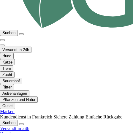
Suchen
Versandt in 24h
Hund
Katze
Tiere
Zucht
Bauernhof
Ritter
Außenanlagen
Pflanzen und Natur
Outlet
Marken
Kundendienst in Frankreich
Sichere Zahlung
Einfache Rückgabe
Suchen
Versandt in 24h