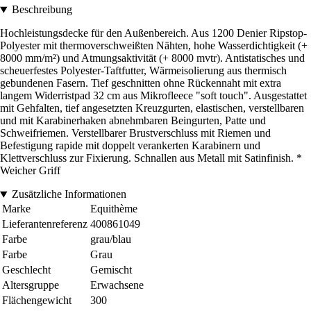
Beschreibung
Hochleistungsdecke für den Außenbereich. Aus 1200 Denier Ripstop-
Polyester mit thermoverschweißten Nähten, hohe Wasserdichtigkeit (+
8000 mm/m²) und Atmungsaktivität (+ 8000 mvtr). Antistatisches und
scheuerfestes Polyester-Taftfutter, Wärmeisolierung aus thermisch
gebundenen Fasern. Tief geschnitten ohne Rückennaht mit extra
langem Widerristpad 32 cm aus Mikrofleece "soft touch". Ausgestattet
mit Gehfalten, tief angesetzten Kreuzgurten, elastischen, verstellbaren
und mit Karabinerhaken abnehmbaren Beingurten, Patte und
Schweifriemen. Verstellbarer Brustverschluss mit Riemen und
Befestigung rapide mit doppelt verankerten Karabinern und
Klettverschluss zur Fixierung. Schnallen aus Metall mit Satinfinish. *
Weicher Griff
Zusätzliche Informationen
Marke
Equithème
Lieferantenreferenz
400861049
Farbe
grau/blau
Farbe
Grau
Geschlecht
Gemischt
Altersgruppe
Erwachsene
Flächengewicht
300