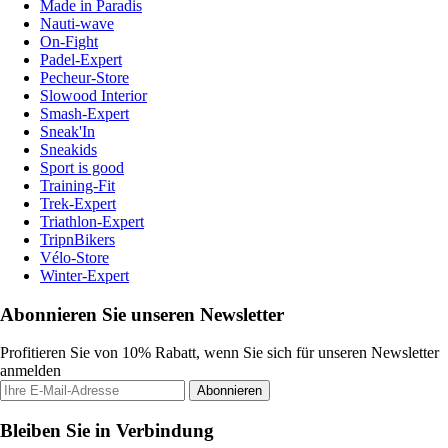
Made in Paradis
Nauti-wave
On-Fight
Padel-Expert
Pecheur-Store
Slowood Interior
Smash-Expert
Sneak'In
Sneakids
Sport is good
Training-Fit
Trek-Expert
Triathlon-Expert
TripnBikers
Vélo-Store
Winter-Expert
Abonnieren Sie unseren Newsletter
Profitieren Sie von 10% Rabatt, wenn Sie sich für unseren Newsletter
anmelden
Abonnieren
Bleiben Sie in Verbindung