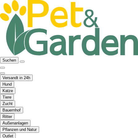
Suchen
Versandt in 24h
Hund
Katze
Tiere
Zucht
Bauernhof
Ritter
Außenanlagen
Pflanzen und Natur
Outlet