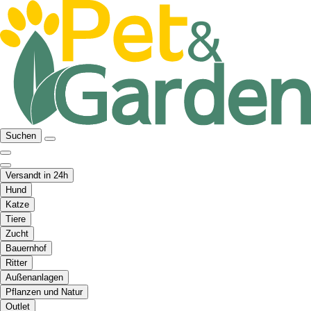
Suchen
Versandt in 24h
Hund
Katze
Tiere
Zucht
Bauernhof
Ritter
Außenanlagen
Pflanzen und Natur
Outlet