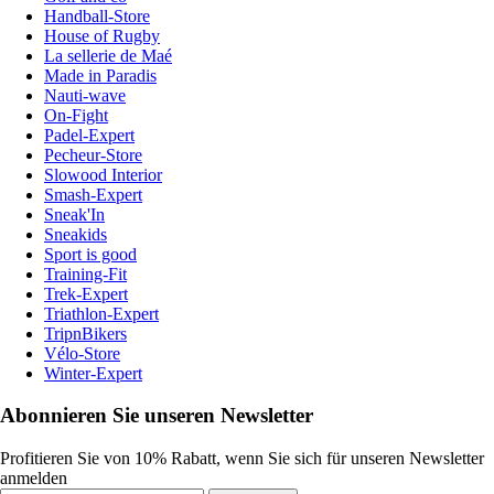
Handball-Store
House of Rugby
La sellerie de Maé
Made in Paradis
Nauti-wave
On-Fight
Padel-Expert
Pecheur-Store
Slowood Interior
Smash-Expert
Sneak'In
Sneakids
Sport is good
Training-Fit
Trek-Expert
Triathlon-Expert
TripnBikers
Vélo-Store
Winter-Expert
Abonnieren Sie unseren Newsletter
Profitieren Sie von 10% Rabatt, wenn Sie sich für unseren Newsletter
anmelden