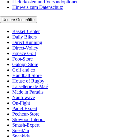
Lieferkosten und Versandoptionen
Hinweis zum Datenschutz
Unsere Geschäfte
Basket-Center
Daily Bikers
Direct Running
Direct-Volley
Espace Golf
Foot-Store
Galopp-Store
Golf and co
Handball-Store
House of Rugby
La sellerie de Maé
Made in Paradis
Nauti-wave
On-Fight
Padel-Expert
Pecheur-Store
Slowood Interior
Smash-Expert
Sneak'In
Sneakids