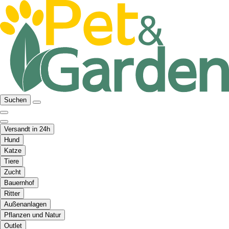
Suchen
Versandt in 24h
Hund
Katze
Tiere
Zucht
Bauernhof
Ritter
Außenanlagen
Pflanzen und Natur
Outlet