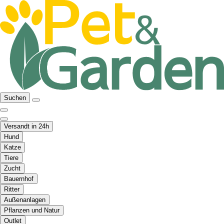
Suchen
Versandt in 24h
Hund
Katze
Tiere
Zucht
Bauernhof
Ritter
Außenanlagen
Pflanzen und Natur
Outlet