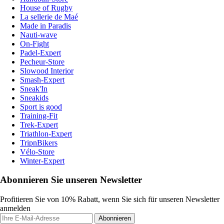
House of Rugby
La sellerie de Maé
Made in Paradis
Nauti-wave
On-Fight
Padel-Expert
Pecheur-Store
Slowood Interior
Smash-Expert
Sneak'In
Sneakids
Sport is good
Training-Fit
Trek-Expert
Triathlon-Expert
TripnBikers
Vélo-Store
Winter-Expert
Abonnieren Sie unseren Newsletter
Profitieren Sie von 10% Rabatt, wenn Sie sich für unseren Newsletter
anmelden
Abonnieren