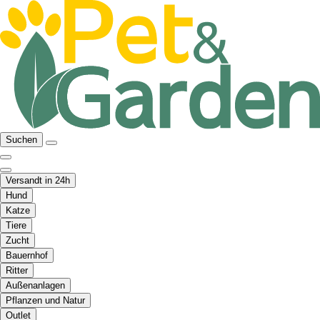
Suchen
Versandt in 24h
Hund
Katze
Tiere
Zucht
Bauernhof
Ritter
Außenanlagen
Pflanzen und Natur
Outlet