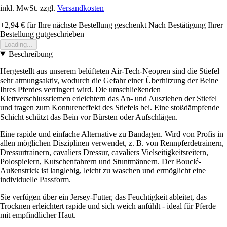
inkl. MwSt. zzgl.
Versandkosten
+2,94 €
für Ihre nächste Bestellung geschenkt
Nach Bestätigung Ihrer
Bestellung gutgeschrieben
Loading...
Beschreibung
Hergestellt aus unserem belüfteten Air-Tech-Neopren sind die Stiefel
sehr atmungsaktiv, wodurch die Gefahr einer Überhitzung der Beine
Ihres Pferdes verringert wird. Die umschließenden
Klettverschlussriemen erleichtern das An- und Ausziehen der Stiefel
und tragen zum Kontureneffekt des Stiefels bei. Eine stoßdämpfende
Schicht schützt das Bein vor Bürsten oder Aufschlägen.
Eine rapide und einfache Alternative zu Bandagen. Wird von Profis in
allen möglichen Disziplinen verwendet, z. B. von Rennpferdetrainern,
Dressurtrainern, cavaliers Dressur, cavaliers Vielseitigkeitsreitern,
Polospielern, Kutschenfahrern und Stuntmännern. Der Bouclé-
Außenstrick ist langlebig, leicht zu waschen und ermöglicht eine
individuelle Passform.
Sie verfügen über ein Jersey-Futter, das Feuchtigkeit ableitet, das
Trocknen erleichtert rapide und sich weich anfühlt - ideal für Pferde
mit empfindlicher Haut.