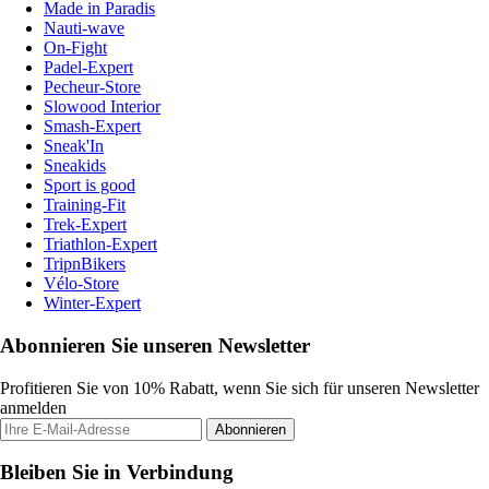
Made in Paradis
Nauti-wave
On-Fight
Padel-Expert
Pecheur-Store
Slowood Interior
Smash-Expert
Sneak'In
Sneakids
Sport is good
Training-Fit
Trek-Expert
Triathlon-Expert
TripnBikers
Vélo-Store
Winter-Expert
Abonnieren Sie unseren Newsletter
Profitieren Sie von 10% Rabatt, wenn Sie sich für unseren Newsletter
anmelden
Abonnieren
Bleiben Sie in Verbindung