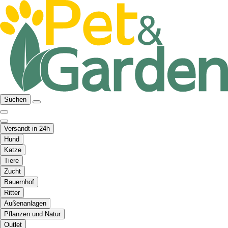
Suchen
Versandt in 24h
Hund
Katze
Tiere
Zucht
Bauernhof
Ritter
Außenanlagen
Pflanzen und Natur
Outlet