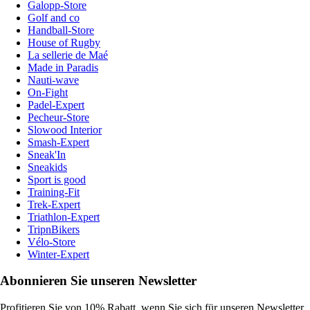
Galopp-Store
Golf and co
Handball-Store
House of Rugby
La sellerie de Maé
Made in Paradis
Nauti-wave
On-Fight
Padel-Expert
Pecheur-Store
Slowood Interior
Smash-Expert
Sneak'In
Sneakids
Sport is good
Training-Fit
Trek-Expert
Triathlon-Expert
TripnBikers
Vélo-Store
Winter-Expert
Abonnieren Sie unseren Newsletter
Profitieren Sie von 10% Rabatt, wenn Sie sich für unseren Newsletter