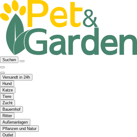
Suchen
Versandt in 24h
Hund
Katze
Tiere
Zucht
Bauernhof
Ritter
Außenanlagen
Pflanzen und Natur
Outlet