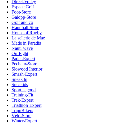
Direct-Volley
Espace Golf
Foot-Store
Galopp-Store
Golf and co
Handball-Store
House of Rugby
La sellerie de Maé
Made in Paradis
Nauti-wave
On-Fight
Padel-Expert
Pecheur-Store
Slowood Interior
Smash-Expert
Sneak'In
Sneakids
Sport is good
Training-Fit
Trek-Expert
Triathlon-Expert
TripnBikers
Vélo-Store
Winter-Expert