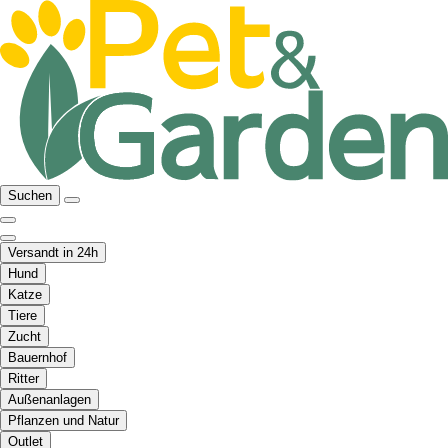
Suchen
Versandt in 24h
Hund
Katze
Tiere
Zucht
Bauernhof
Ritter
Außenanlagen
Pflanzen und Natur
Outlet