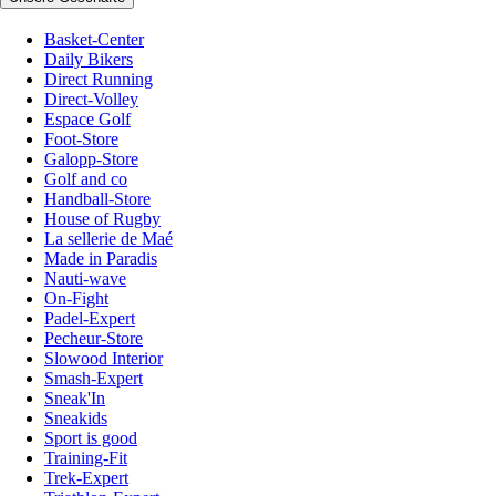
Basket-Center
Daily Bikers
Direct Running
Direct-Volley
Espace Golf
Foot-Store
Galopp-Store
Golf and co
Handball-Store
House of Rugby
La sellerie de Maé
Made in Paradis
Nauti-wave
On-Fight
Padel-Expert
Pecheur-Store
Slowood Interior
Smash-Expert
Sneak'In
Sneakids
Sport is good
Training-Fit
Trek-Expert