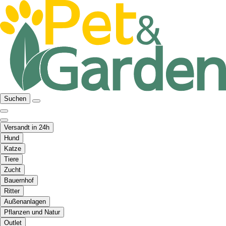
Suchen
Versandt in 24h
Hund
Katze
Tiere
Zucht
Bauernhof
Ritter
Außenanlagen
Pflanzen und Natur
Outlet