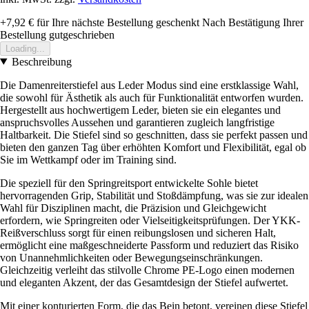
+7,92 €
für Ihre nächste Bestellung geschenkt
Nach Bestätigung Ihrer
Bestellung gutgeschrieben
Loading...
Beschreibung
Die Damenreiterstiefel aus Leder Modus sind eine erstklassige Wahl,
die sowohl für Ästhetik als auch für Funktionalität entworfen wurden.
Hergestellt aus hochwertigem Leder, bieten sie ein elegantes und
anspruchsvolles Aussehen und garantieren zugleich langfristige
Haltbarkeit. Die Stiefel sind so geschnitten, dass sie perfekt passen und
bieten den ganzen Tag über erhöhten Komfort und Flexibilität, egal ob
Sie im Wettkampf oder im Training sind.
Die speziell für den Springreitsport entwickelte Sohle bietet
hervorragenden Grip, Stabilität und Stoßdämpfung, was sie zur idealen
Wahl für Disziplinen macht, die Präzision und Gleichgewicht
erfordern, wie Springreiten oder Vielseitigkeitsprüfungen. Der YKK-
Reißverschluss sorgt für einen reibungslosen und sicheren Halt,
ermöglicht eine maßgeschneiderte Passform und reduziert das Risiko
von Unannehmlichkeiten oder Bewegungseinschränkungen.
Gleichzeitig verleiht das stilvolle Chrome PE-Logo einen modernen
und eleganten Akzent, der das Gesamtdesign der Stiefel aufwertet.
Mit einer konturierten Form, die das Bein betont, vereinen diese Stiefel