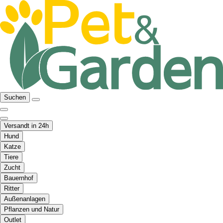
Suchen
Versandt in 24h
Hund
Katze
Tiere
Zucht
Bauernhof
Ritter
Außenanlagen
Pflanzen und Natur
Outlet