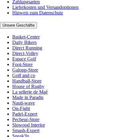
Zahlungsarten
Lieferkosten und Versandoptionen
Hinweis zum Datenschutz
Unsere Geschäfte
Basket-Center
Daily Bikers
Direct Running
Direct-Volley
Espace Golf
Foot-Store
Galopp-Store
Golf and co
Handball-Store
House of Rugby
La sellerie de Maé
Made in Paradis
Nauti-wave
On-Fight
Padel-Expert
Pecheur-Store
Slowood Interior
Smash-Expert
Sneak'In