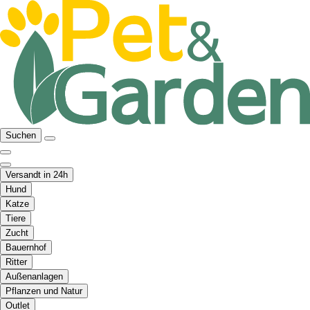
Suchen
Versandt in 24h
Hund
Katze
Tiere
Zucht
Bauernhof
Ritter
Außenanlagen
Pflanzen und Natur
Outlet