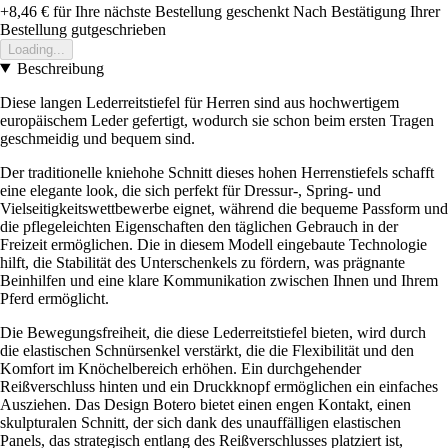
+8,46 €
für Ihre nächste Bestellung geschenkt
Nach Bestätigung Ihrer
Bestellung gutgeschrieben
Loading...
Beschreibung
Diese langen Lederreitstiefel für Herren sind aus hochwertigem
europäischem Leder gefertigt, wodurch sie schon beim ersten Tragen
geschmeidig und bequem sind.
Der traditionelle kniehohe Schnitt dieses hohen Herrenstiefels schafft
eine elegante look, die sich perfekt für Dressur-, Spring- und
Vielseitigkeitswettbewerbe eignet, während die bequeme Passform und
die pflegeleichten Eigenschaften den täglichen Gebrauch in der
Freizeit ermöglichen. Die in diesem Modell eingebaute Technologie
hilft, die Stabilität des Unterschenkels zu fördern, was prägnante
Beinhilfen und eine klare Kommunikation zwischen Ihnen und Ihrem
Pferd ermöglicht.
Die Bewegungsfreiheit, die diese Lederreitstiefel bieten, wird durch
die elastischen Schnürsenkel verstärkt, die die Flexibilität und den
Komfort im Knöchelbereich erhöhen. Ein durchgehender
Reißverschluss hinten und ein Druckknopf ermöglichen ein einfaches
Ausziehen. Das Design Botero bietet einen engen Kontakt, einen
skulpturalen Schnitt, der sich dank des unauffälligen elastischen
Panels, das strategisch entlang des Reißverschlusses platziert ist,