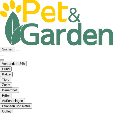
Suchen
Versandt in 24h
Hund
Katze
Tiere
Zucht
Bauernhof
Ritter
Außenanlagen
Pflanzen und Natur
Outlet