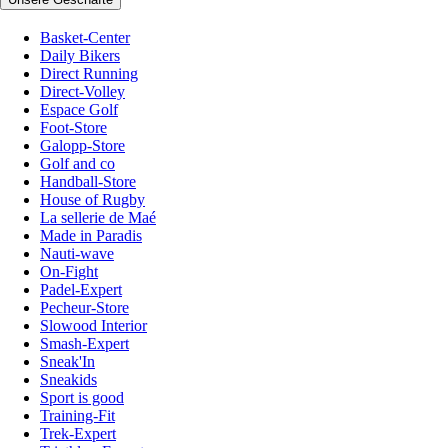
Basket-Center
Daily Bikers
Direct Running
Direct-Volley
Espace Golf
Foot-Store
Galopp-Store
Golf and co
Handball-Store
House of Rugby
La sellerie de Maé
Made in Paradis
Nauti-wave
On-Fight
Padel-Expert
Pecheur-Store
Slowood Interior
Smash-Expert
Sneak'In
Sneakids
Sport is good
Training-Fit
Trek-Expert