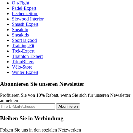
On-Fight
Padel-Expert
Pecheur-Store
Slowood Interior
Smash-Expert
Sneak'In
Sneakids
Sport is good
Training-Fit
Trek-Expert
Triathlon-Expert
TripnBikers
Vélo-Store
Winter-Expert
Abonnieren Sie unseren Newsletter
Profitieren Sie von 10% Rabatt, wenn Sie sich für unseren Newsletter
anmelden
Abonnieren
Bleiben Sie in Verbindung
Folgen Sie uns in den sozialen Netzwerken