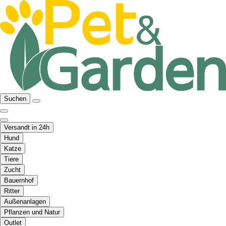
Suchen
Versandt in 24h
Hund
Katze
Tiere
Zucht
Bauernhof
Ritter
Außenanlagen
Pflanzen und Natur
Outlet