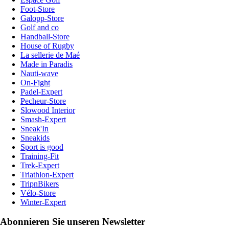
Foot-Store
Galopp-Store
Golf and co
Handball-Store
House of Rugby
La sellerie de Maé
Made in Paradis
Nauti-wave
On-Fight
Padel-Expert
Pecheur-Store
Slowood Interior
Smash-Expert
Sneak'In
Sneakids
Sport is good
Training-Fit
Trek-Expert
Triathlon-Expert
TripnBikers
Vélo-Store
Winter-Expert
Abonnieren Sie unseren Newsletter