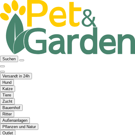
Suchen
Versandt in 24h
Hund
Katze
Tiere
Zucht
Bauernhof
Ritter
Außenanlagen
Pflanzen und Natur
Outlet