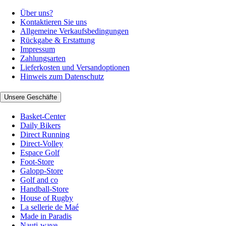
Über uns?
Kontaktieren Sie uns
Allgemeine Verkaufsbedingungen
Rückgabe & Erstattung
Impressum
Zahlungsarten
Lieferkosten und Versandoptionen
Hinweis zum Datenschutz
Unsere Geschäfte
Basket-Center
Daily Bikers
Direct Running
Direct-Volley
Espace Golf
Foot-Store
Galopp-Store
Golf and co
Handball-Store
House of Rugby
La sellerie de Maé
Made in Paradis
Nauti-wave