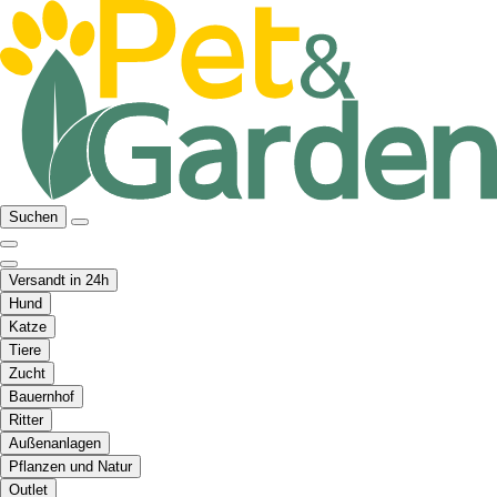
Suchen
Versandt in 24h
Hund
Katze
Tiere
Zucht
Bauernhof
Ritter
Außenanlagen
Pflanzen und Natur
Outlet