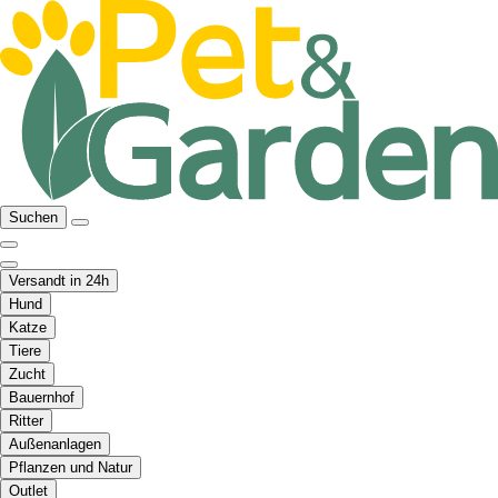
Suchen
Versandt in 24h
Hund
Katze
Tiere
Zucht
Bauernhof
Ritter
Außenanlagen
Pflanzen und Natur
Outlet