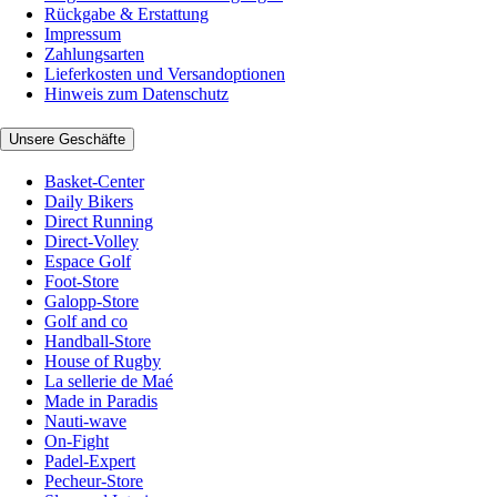
Rückgabe & Erstattung
Impressum
Zahlungsarten
Lieferkosten und Versandoptionen
Hinweis zum Datenschutz
Unsere Geschäfte
Basket-Center
Daily Bikers
Direct Running
Direct-Volley
Espace Golf
Foot-Store
Galopp-Store
Golf and co
Handball-Store
House of Rugby
La sellerie de Maé
Made in Paradis
Nauti-wave
On-Fight
Padel-Expert
Pecheur-Store