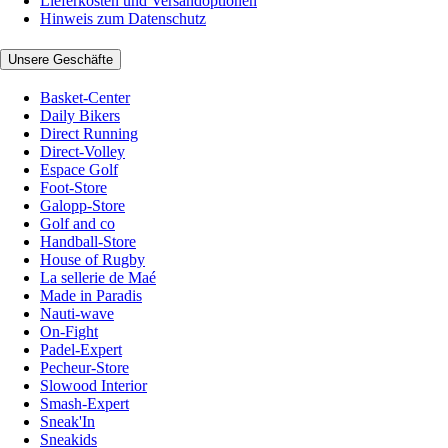
Lieferkosten und Versandoptionen
Hinweis zum Datenschutz
Unsere Geschäfte
Basket-Center
Daily Bikers
Direct Running
Direct-Volley
Espace Golf
Foot-Store
Galopp-Store
Golf and co
Handball-Store
House of Rugby
La sellerie de Maé
Made in Paradis
Nauti-wave
On-Fight
Padel-Expert
Pecheur-Store
Slowood Interior
Smash-Expert
Sneak'In
Sneakids