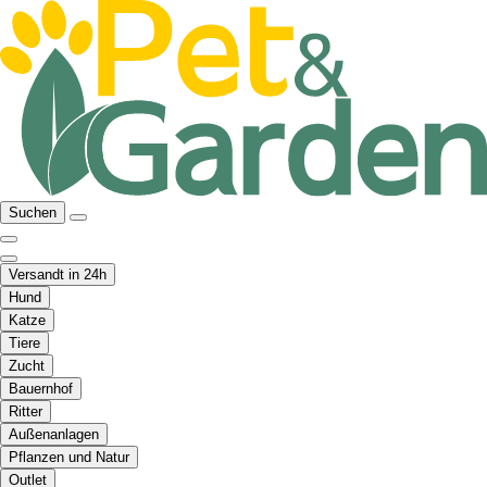
Suchen
Versandt in 24h
Hund
Katze
Tiere
Zucht
Bauernhof
Ritter
Außenanlagen
Pflanzen und Natur
Outlet