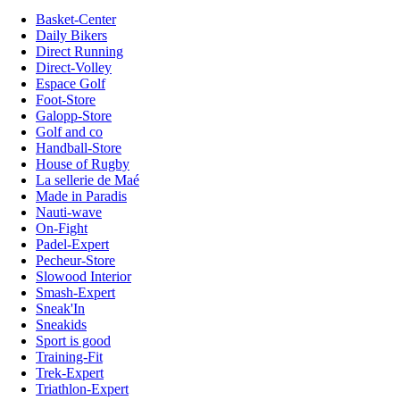
Basket-Center
Daily Bikers
Direct Running
Direct-Volley
Espace Golf
Foot-Store
Galopp-Store
Golf and co
Handball-Store
House of Rugby
La sellerie de Maé
Made in Paradis
Nauti-wave
On-Fight
Padel-Expert
Pecheur-Store
Slowood Interior
Smash-Expert
Sneak'In
Sneakids
Sport is good
Training-Fit
Trek-Expert
Triathlon-Expert