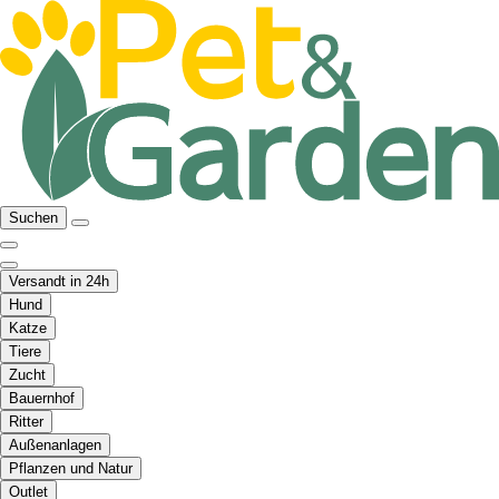
Suchen
Versandt in 24h
Hund
Katze
Tiere
Zucht
Bauernhof
Ritter
Außenanlagen
Pflanzen und Natur
Outlet